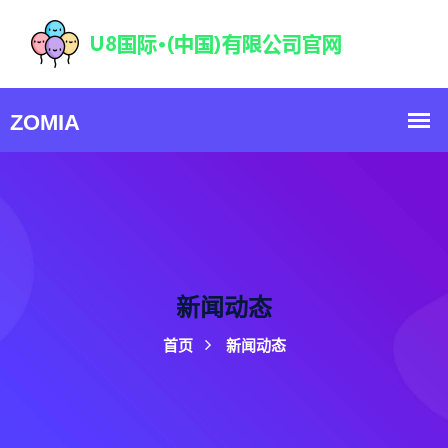
新闻动态
首页
新闻动态