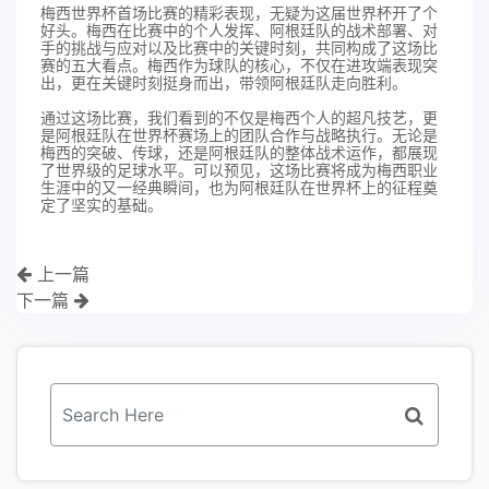
梅西世界杯首场比赛的精彩表现，无疑为这届世界杯开了个
好头。梅西在比赛中的个人发挥、阿根廷队的战术部署、对
手的挑战与应对以及比赛中的关键时刻，共同构成了这场比
赛的五大看点。梅西作为球队的核心，不仅在进攻端表现突
出，更在关键时刻挺身而出，带领阿根廷队走向胜利。
通过这场比赛，我们看到的不仅是梅西个人的超凡技艺，更
是阿根廷队在世界杯赛场上的团队合作与战略执行。无论是
梅西的突破、传球，还是阿根廷队的整体战术运作，都展现
了世界级的足球水平。可以预见，这场比赛将成为梅西职业
生涯中的又一经典瞬间，也为阿根廷队在世界杯上的征程奠
定了坚实的基础。
上一篇
下一篇