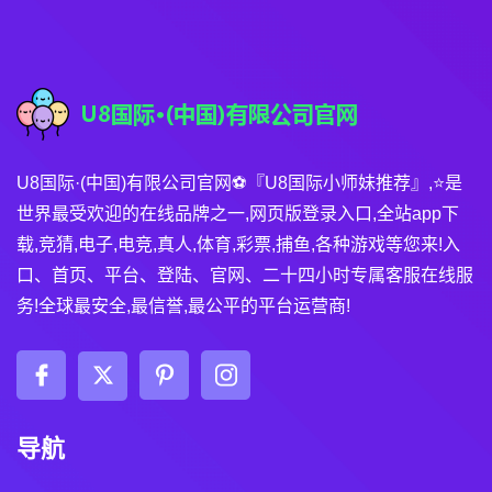
U8国际·(中国)有限公司官网⚽️『U8国际小师妹推荐』,⭐️是
世界最受欢迎的在线品牌之一,网页版登录入口,全站app下
载,竞猜,电子,电竞,真人,体育,彩票,捕鱼,各种游戏等您来!入
口、首页、平台、登陆、官网、二十四小时专属客服在线服
务!全球最安全,最信誉,最公平的平台运营商!
导航