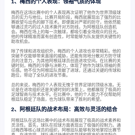
1、梅西的个人表现：领袖气质的体现
梅西在这场比赛中的个人表现再次证明了他作为世界顶级球
员的实力与地位。比赛开局阶段，梅西就展现出了强烈的比
赛欲望与出色的脚下技术。即便面对严密的防守，他依然能
够通过灵巧的过人技术撕开对方防线，为阿根廷队创造机
会。梅西在场上的每一次触球，都吸引着全场观众的目光。
他的传球精准而富有创造性，时常能够为队友提供关键性的
助攻机会。
除了传球和进攻组织外，梅西的个人进攻也非常精彩。他的
突破不仅能够带来直接的威胁，还能有效地分散对方防守球
员的注意力，为其他阿根廷球员创造进攻空间。在比赛的关
键时刻，梅西的冷静与决断力，体现了他作为球队领袖的责
任感。他不仅为阿根廷队贡献了进球，还通过关键的传球和
跑位，带动了全队的进攻节奏。
总的来说，梅西的个人表现无愧于世界足球的顶级水准。无
论是在进攻组织还是关键时刻的决策上，他都展现了极高的
足球智商与技术水平。在比赛中，他的个人能力不仅帮助阿
根廷队稳定了场面，也为球队带来了胜利的希望。
2、阿根廷队的战术布局：高效与灵活的结合
阿根廷队在这场比赛中的战术布局展现了极高的战术素养和
灵活性。首先，球队在控球方面表现出了极强的控制力。通
过梅西等核心球员的组织，阿根廷队能够有效地掌控比赛节
奏。在进攻端，球队通过快速的传导球和精准的进攻配合，