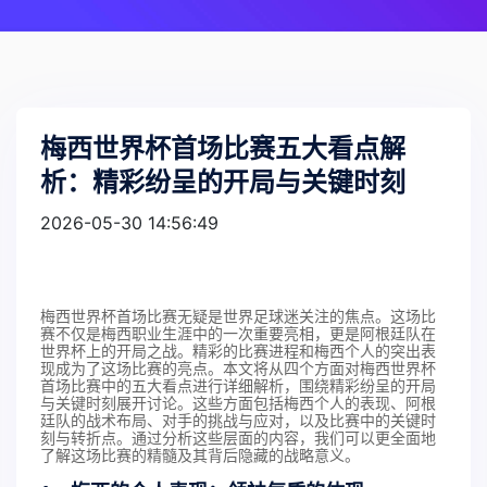
梅西世界杯首场比赛五大看点解
析：精彩纷呈的开局与关键时刻
2026-05-30 14:56:49
梅西世界杯首场比赛无疑是世界足球迷关注的焦点。这场比
赛不仅是梅西职业生涯中的一次重要亮相，更是阿根廷队在
世界杯上的开局之战。精彩的比赛进程和梅西个人的突出表
现成为了这场比赛的亮点。本文将从四个方面对梅西世界杯
首场比赛中的五大看点进行详细解析，围绕精彩纷呈的开局
与关键时刻展开讨论。这些方面包括梅西个人的表现、阿根
廷队的战术布局、对手的挑战与应对，以及比赛中的关键时
刻与转折点。通过分析这些层面的内容，我们可以更全面地
了解这场比赛的精髓及其背后隐藏的战略意义。