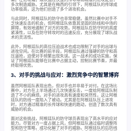
多次制造威胁。尤其是在梅西的引领下，阿根廷队的传球成
功率极高，这为他们创造了多个进攻机会。
与此同时，阿根廷队的防守也非常稳健。虽然比赛中对手不
乏快速反击的机会，但阿根廷队依靠其坚固的防线和中场的
屏障，有效地遏制了对方的攻势。阿根廷队在防守时的高度
紧凑性，以及在防守转攻时的迅速反应，充分展现了球队战
术的灵活性。
此外，阿根廷队的高位压迫战术也成功限制了对手的出球与
进攻空间。在比赛的前半段，阿根廷队通过强硬的防守和高
压逼抢，迫使对手频繁出现失误。这一战术的成功实施，保
证了阿根廷队能够在比赛中占据主动，控制比赛节奏，并最
终取得优势。
3、对手的挑战与应对：激烈竞争中的智慧博弈
虽然阿根廷队表现出色，但对手也并非易于对付。在这场比
赛中，对方在上半场通过几次快速反击，一度给阿根廷队制
造了不小的麻烦。对手的进攻具有速度和突然性，这让阿根
廷队的防线一度陷入了被动。尤其是在阿根廷队压上进攻
时，对方通过精准的长传球和快速的跑动，创造了数次具有
威胁的机会。
面对这些挑战，阿根廷队的防守球员表现出了高水平的应对
能力。尽管对方一度占据上风，但阿根廷队通过临时调整阵
型和防守策略，成功化解了对手的威胁。阿根廷队的后防线