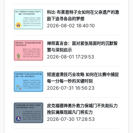
科比·布莱恩特子女如何在父亲遗产的激
励下追寻各自的梦想
2026-08-02 18:40:10
禅师直言会：面对紧张局面时的沉默智
慧与深刻启示
2026-08-01 17:29:53
短道速滑技巧全攻略 如何在比赛中捕捉
每一分每一秒的关键时刻
2026-07-31 16:56:23
皮克福德神勇扑救力保城门不失助队力
挽狂澜展现超凡门将实力
2026-07-30 17:28:53