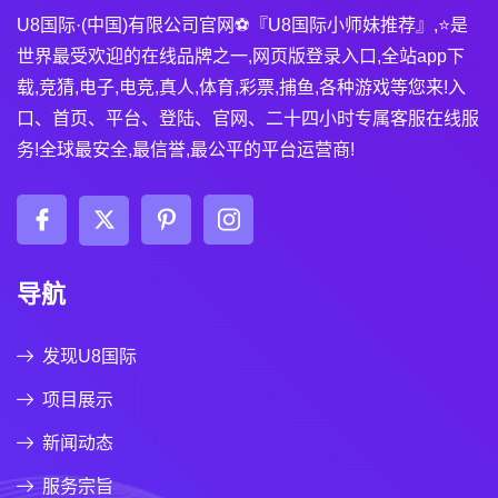
U8国际·(中国)有限公司官网⚽️『U8国际小师妹推荐』,⭐️是
世界最受欢迎的在线品牌之一,网页版登录入口,全站app下
载,竞猜,电子,电竞,真人,体育,彩票,捕鱼,各种游戏等您来!入
口、首页、平台、登陆、官网、二十四小时专属客服在线服
务!全球最安全,最信誉,最公平的平台运营商!
导航
发现U8国际
项目展示
新闻动态
服务宗旨