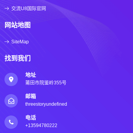
交流U8国际官网
网站地图
SiteMap
找到我们
地址
莆田市院鉴岭355号
邮箱
threestoryundefined
电话
+13594780222