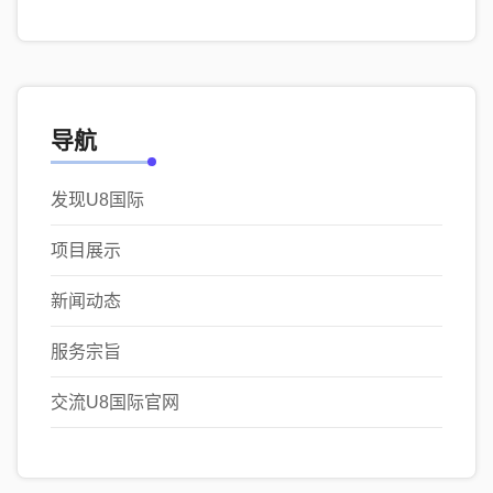
导航
发现U8国际
项目展示
新闻动态
服务宗旨
交流U8国际官网