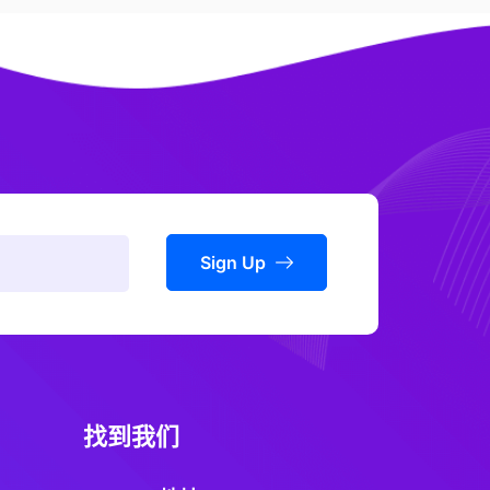
Sign Up
找到我们