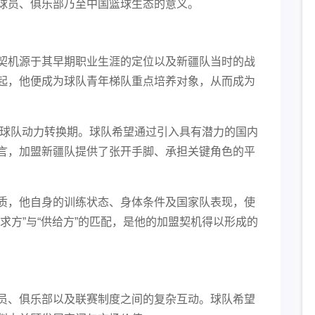
球员、俱乐部乃至中国篮球生态的意义。
契机源于其早期职业生涯的定位以及新疆队当时的战
起，他便成为球队青年梯队重点培养对象，从而成为
于球队动力转换期。球队希望通过引入具有潜力的国内
言，加盟新疆队提供了张开手脚、承担关键角色的平
质，他自身的训练状态、身体条件及国家队表现，使
求方”与“供给方”的匹配，是他的加盟契机得以形成的
员、俱乐部以及联赛制度之间的复杂互动。球队希望