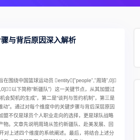
步骤与背后原因深入解析
篮球运动员 entity["people","周琦",0]
新疆广汇男篮",0]（以下简称“新疆队”）这一关键节点，从其加盟过
机会契机的生成”，第二是“谈判与签约机制”，第三是
部推动”。通过对每个维度中的关键步骤与背后深层原因
加盟不仅是球员个人职业走向的选择，更是球队战略
产物。文章先说明周琦从签约新疆队、赴美发展、回
展开对上述四个维度的系统阐述。最后，将结合上述分