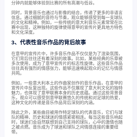
分钟内就能够体验到比赛的所有高潮与低谷。
同时，背景音乐也通过与影像的结合，传递了更多的非语言
信息。通过细腻的音符与节奏，观众能够感受到每一支球队
的文化和精神。例如，一些传统的意大利音乐元素常常在比
赛中出现，这种独特的旋律使得意甲的宣传片更具地方特色
和文化深度。
3、代表性音乐作品的背后故事
在意甲的宣传片中，许多音乐作品不仅仅是为了渲染氛围，
它们背后往往还有着深刻的故事。比如，某些经典的乐章被
多次使用，成为了意甲宣传片的标志性旋律。这些音乐作品
往往具有强烈的情感张力，能够迅速唤起观众的记忆与情感
共鸣。
例如，一些意大利本土的作曲家创作的音乐作品，在意甲的
宣传片中反复出现。这些作品不仅展现了意大利文化的独特
魅力，也体现了意甲联赛本身的历史底蕴。通过这些背景音
乐，观众可以感受到意甲联赛悠久的传统和对足球的热爱，
这种文化的传递是音乐作品背后深刻的内涵。
除此之外，某些曲目被用作特定球队的代表音乐，它们与球
队的精神、历史和球迷的情感紧密相连。每当这些音乐响起
时，球迷们会自然联想到自己支持的球队，心中的激情也随
之被点燃。音乐成为了球迷和球队之间情感连接的重要纽
带。