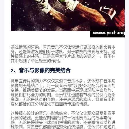
通过情感的渲染，背景音乐不仅让球迷们更加投入到比赛本
身，还能够激发他们对于球队、对于联赛的热爱与支持。这
种情感上的共鸣，正是意甲宣传片成功的关键之一，音乐在
其中起到了举足轻重的作用。
2、音乐与影像的完美结合
意甲宣传片的魅力不仅仅来源于音乐本身，还体现在音乐与
影像的无缝结合上。每一段音乐都恰到好处地配合着画面的
变换，推动着情节的发展。当画面中展现出球队冲锋陷阵，
球员们拼尽全力的时刻，音乐往往也随着节奏的加快而逐渐
高潮。无论是队员的奔跑，还是进球后的欢庆，背景音乐的
变化都恰如其分地强化了画面所传递的情感。
这种精心设计的音乐与影像结合，不仅仅让观众感受到意甲
比赛的激烈，更能深刻理解到每一场比赛背后的故事与情
感。无论是慢镜头下球员们拼搏的表情，还是激情四溢的进
球瞬间，背景音乐都能增强观众的沉浸感，使他们在短短几