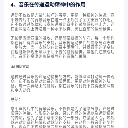
4、音乐在传递运动精神中的作用
运动不仅仅是力量与技巧的展示，更是一种精神的传递。意
甲宣传片中的背景音乐在这一点上起到了至关重要的作用。
它不仅通过旋律和节奏传递着比赛中的紧张感和冲击力，还
在更深层次上传递着一种永不放弃、勇往直前的运动精神。
无论是激情四溢的进攻，还是顽强拼搏的防守，每一个动作
都在背后有着音乐的支持，音乐将运动员们的情感与斗志进
一步放大。当一支球队在比赛中落后时，背景音乐的渐变往
往也能够体现出球队不屈不挠的拼搏精神。当他们逆袭成功
时，音乐的高潮则象征着胜利的喜悦与荣耀。
U8国际官网
这种通过音乐传递运动精神的方式，能够深深打动每一位观
众。它不仅仅是对比赛的激情再现，更是对体育精神的弘
扬。每一次赛场上的拼搏，都在音乐的衬托下变得更加深刻
和令人动容。
总结：
意甲宣传片中的背景音乐，不仅仅是为了渲染气氛，它通过
情感的渲染、与影像的结合、经典作品的传递以及运动精神
的传达，成为了整个意甲文化的一部分。它激励人心，唤起
球迷对比赛的热情和对球队的支持。在这样一段音乐的陪伴
下，观众们不仅能够感受到比赛的紧张激烈，更能够感受到