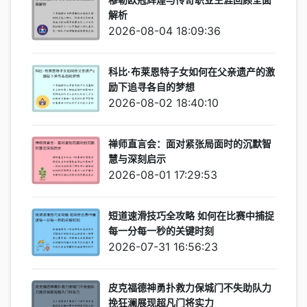
穆勒欧冠辉煌与传奇职业生涯回顾全面
解析
2026-08-04 18:09:36
科比·布莱恩特子女如何在父亲遗产的激
励下追寻各自的梦想
2026-08-02 18:40:10
禅师直言会：面对紧张局面时的沉默智
慧与深刻启示
2026-08-01 17:29:53
短道速滑技巧全攻略 如何在比赛中捕捉
每一分每一秒的关键时刻
2026-07-31 16:56:23
皮克福德神勇扑救力保城门不失助队力
挽狂澜展现超凡门将实力