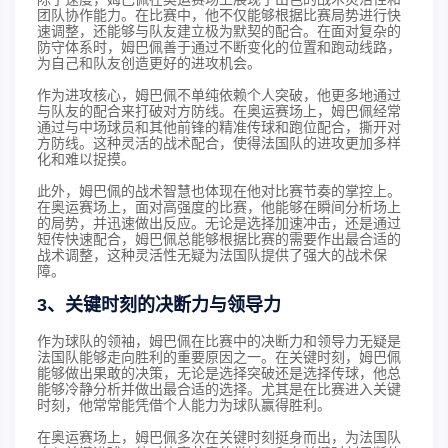
团队协作能力。在比赛中，他不仅能够根据比赛局势进行快
速调整，还能够与队友建立极为默契的配合。在面对复杂的
防守体系时，姆巴佩善于通过不断变化的位置和跑动线路，
为自己和队友创造更好的进攻机会。
作为进攻核心，姆巴佩不单纯依赖个人突破，他更多地通过
与队友的配合来打破对方防线。在奥运赛场上，姆巴佩经常
通过与中场球员和其他前锋的精准传球和跑位配合，撕开对
方防线。这种灵活的战术配合，使得法国队的进攻更加多样
化和难以捉摸。
此外，姆巴佩的战术智慧也体现在他对比赛节奏的掌控上。
在奥运赛场上，面对高强度的比赛，他能够在瞬间分析场上
的局势，并迅速做出反应。无论是选择加速冲击，还是通过
短传快速配合，姆巴佩总能够根据比赛的需要作出最合适的
战术调整，这种灵活性无疑为法国队提供了强大的战术保
障。
3、关键时刻的决断力与领导力
作为球队的领袖，姆巴佩在比赛中的决断力和领导力无疑是
法国队能够走向胜利的重要原因之一。在关键时刻，姆巴佩
能够做出果敢的决策，无论是选择突破还是选择传球，他总
能够冷静分析并做出最合适的选择。尤其是在比赛进入关键
时刻，他常常能凭借个人能力为球队赢得胜利。
在奥运赛场上，姆巴佩多次在关键时刻挺身而出，为法国队