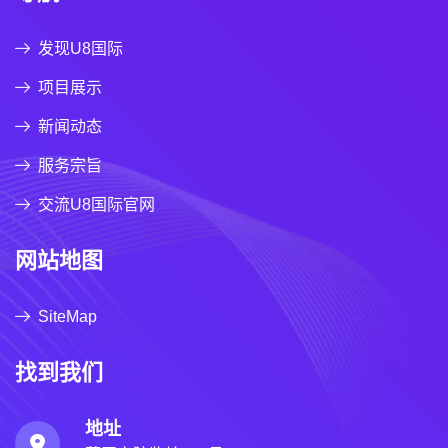
发现U8国际
项目展示
新闻动态
服务宗旨
交流U8国际官网
网站地图
SiteMap
找到我们
地址