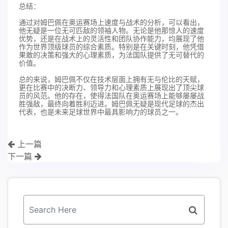
总结：
通过对姆巴佩在奥运赛场上速度与战术的分析，可以看出，
他无疑是一位无可匹敌的领袖人物。无论是他那惊人的速度
优势，还是在战术上的灵活性和团队协作能力，均展现了他
作为世界顶级球员的综合素质。特别是在关键时刻，他凭借
果敢的决策和强大的心理素质，为法国队提供了无可替代的
价值。
总的来说，姆巴佩不仅在技术层面上拥有无与伦比的天赋，
更在比赛中的决断力、领导力和心理素质上展现出了顶尖球
员的风范。他的存在，使得法国队在奥运赛场上能够屡屡战
胜强敌，最终向着胜利迈进。姆巴佩无疑是现代足球的杰出
代表，也是未来足球世界中最具影响力的球员之一。
上一篇
下一篇