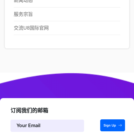
新闻动态
服务宗旨
交流U8国际官网
订阅我们的邮箱
Sign Up