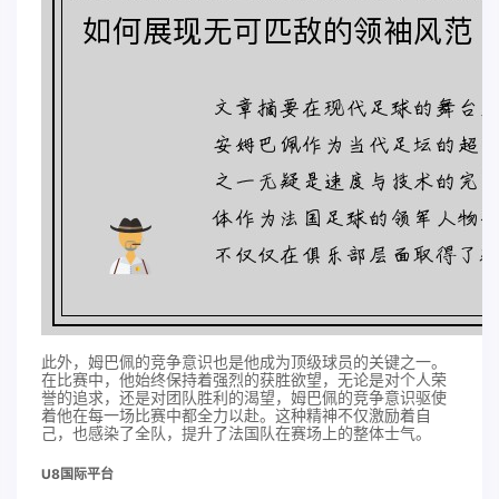
此外，姆巴佩的竞争意识也是他成为顶级球员的关键之一。
在比赛中，他始终保持着强烈的获胜欲望，无论是对个人荣
誉的追求，还是对团队胜利的渴望，姆巴佩的竞争意识驱使
着他在每一场比赛中都全力以赴。这种精神不仅激励着自
己，也感染了全队，提升了法国队在赛场上的整体士气。
U8国际平台