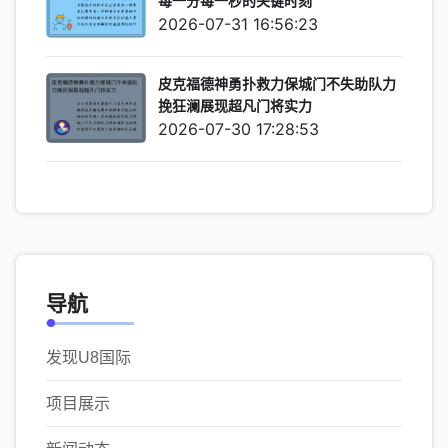
每一分每一秒的关键时刻
2026-07-31 16:56:23
皮克福德神勇扑救力保城门不失助队力
挽狂澜展现超凡门将实力
2026-07-30 17:28:53
导航
发现U8国际
项目展示