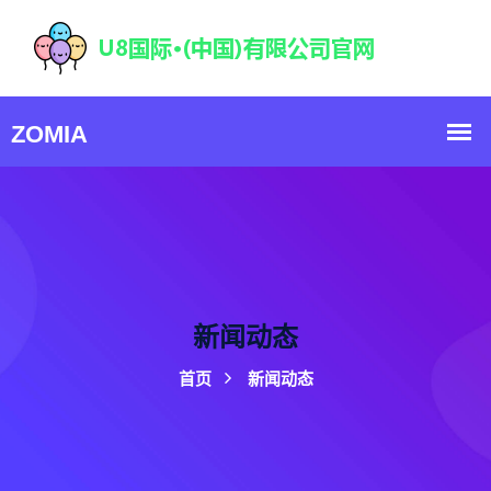
新闻动态
首页
新闻动态