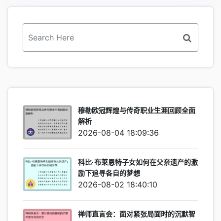
穆勒欧冠辉煌与传奇职业生涯回顾全面
解析
2026-08-04 18:09:36
科比·布莱恩特子女如何在父亲遗产的激
励下追寻各自的梦想
2026-08-02 18:40:10
禅师直言会：面对紧张局面时的沉默智