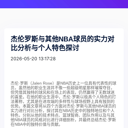
杰伦罗斯与其他NBA球员的实力对
比分析与个人特色探讨
2026-05-20 13:17:28
杰伦·罗斯（Jalen Rose）是NBA历史上一位具有代表性的球
员，虽然他的职业生涯并不像一些超级明星那样璀璨夺目，
但凭借其独特的球风和在场上的表现，仍然赢得了无数球迷
的喜爱。在他的职业生涯中，杰伦·罗斯以极具个人特色的打
法著称，尤其是在进攻端的多样性与球场视野上具有独到的
优势。本篇文章将从四个方面对杰伦·罗斯与其他NBA球员的
实力进行对比分析，探讨其在NBA历史中的独特地位和个人
特色，分别从他的技术特点、篮球智商、团队作用以及与其
他NBA球员的风格对比进行详细剖析，并最终总结杰伦·罗斯
在NBA中的独特价值与贡献。