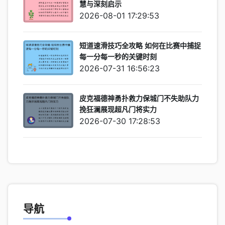
慧与深刻启示
2026-08-01 17:29:53
短道速滑技巧全攻略 如何在比赛中捕捉
每一分每一秒的关键时刻
2026-07-31 16:56:23
皮克福德神勇扑救力保城门不失助队力
挽狂澜展现超凡门将实力
2026-07-30 17:28:53
导航