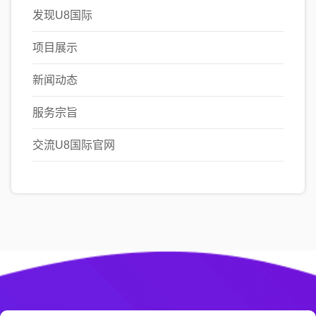
发现U8国际
项目展示
新闻动态
服务宗旨
交流U8国际官网