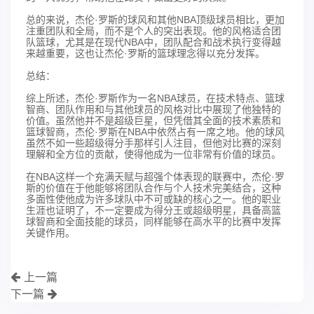
总的来说，杰伦·罗斯的球风和其他NBA顶级球员相比，更加
注重团队和全局，而不是个人的突出表现。他的风格适合团
队篮球，尤其是在现代NBA中，团队配合和战术执行变得越
来越重要，这也让杰伦·罗斯的篮球理念得以充分发挥。
总结：
综上所述，杰伦·罗斯作为一名NBA球员，在技术特点、篮球
智商、团队作用和与其他球员的风格对比中展现了他独特的
价值。虽然他并不是超级巨星，但凭借其全面的技术素质和
篮球智商，杰伦·罗斯在NBA中依然占有一席之地。他的球风
虽然不如一些超级得分手那样引人注目，但他对比赛的深刻
理解和全方位的贡献，使得他成为一位非常有价值的球员。
在NBA这样一个充满天赋与超强个体表现的联赛中，杰伦·罗
斯的价值在于他能够将团队合作与个人技术完美结合，这种
多面性使他成为许多球队中不可或缺的核心之一。他的职业
生涯也证明了，不一定要成为得分王或超级明星，具备高篮
球智商和全面技能的球员，同样能够在高水平的比赛中发挥
关键作用。
上一篇
下一篇