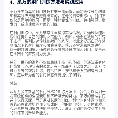
4、莱万的射门训练方法与实践应用
莱万多夫斯基的射门技巧并非一蹴而就，而是通过长期的训
练和实践应用逐步磨练出来的。在他的日常训练中，射门不
仅仅是简单的练习，而是一种综合性的训练，包括脚感、爆
发力、反应速度等方面的训练。
在射门训练中，莱万非常注重模拟实战情况，并通过快速反
应训练提升自己的即时决策能力。例如，他会在教练的引导
下进行一系列快速传球和射门的练习，以此来提高自己在紧
张情况下的射门精度和决策速度。莱万还常常和队友进行一
对一的攻防训练，通过在高强度的环境中练习射门，使自己
在比赛中的应变能力更强。
另外，莱万的训练不仅仅局限于技巧和体能，他还注重身体
的恢复与心理状态的调整。在一场高强度比赛之后，莱万会
进行系统的恢复训练，包括拉伸、按摩和低强度的有氧训
练，这些都为他的射门状态保持提供了保障。
总结：
从莱万多夫斯基的射门风格和训练方法中，我们可以看到一
名顶级前锋的全面素质和不断进步的努力。莱万的精准射门
并非仅靠天赋，而是通过长期的训练、科学的身体调节和完
善的心理素质培养逐步形成的。他的射门技巧、身体素质、
心理素质与训练方法的完美结合，展示了如何通过科学系统
的训练来提升进攻能力。