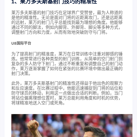
1、莱万多夫斯基射门技巧的精准性
莱万多夫斯基的射门技巧在足球界广受赞誉，最为人称道的
是他的精准性。无论是面对门将的近距离攻门，还是远距离
的远射，莱万的射门几乎总能找到最为理想的角度。他能够
通过不同的脚法，例如内脚背、外脚背、脚尖等多种方式，
调整射门方向和力度，从而有效地突破防守与门将。
U8国际平台
为了提高射门的精准度，莱万在日常训练中注重对脚感的锤
炼。他常常进行各种类型的射门训练，从简单的空门射门到
复杂的多人防守下射门，通过不断重复和调整自己的射门动
作，莱万逐渐掌握了如何在紧张的比赛环境中做出最正确的
射门决策。
此外，莱万多夫斯基射门的精准性还得益于他出色的观察力
和反应速度。在比赛过程中，他能迅速捕捉到门将的站位和
防守球员的移动，利用这一点做出合适的判断。例如，当门
将站位偏离理想位置时，莱万总能利用角度和时机的优势，
将球精准地送入空门或死角。