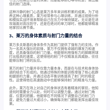
守压力而做出仓促的决策，而是能够耐心等待机会，做出最
佳的射门选择。
这种冷静的射门心态是莱万多年来训练积累的成果。为了培
养这种心理素质，莱万经常参与心理训练，并通过视频分析
和模拟实战环境来帮助自己在压力中保持镇定。无论是在进
攻端面对高压防守，还是在绝对的单刀球时，他都能够精准
地掌控比赛节奏。
3、莱万的身体素质与射门力量的结合
莱万多夫斯基的身体条件为其射门提供了强有力的支持。作
为一名高大强壮的前锋，莱万不仅拥有卓越的爆发力和速
度，还具备强劲的射门力量。他能够利用强有力的脚踢将球
打出极高的速度，这使得他的射门不仅精准且具威胁，往往
能够压制门将的反应。
莱万的射门力量并非仅靠力量本身，而是在与技术和身体协
调的结合下形成的。他通过特殊的体能训练增强了核心肌群
和腿部的力量，并通过动态平衡训练提高了射门时的稳定
性。这使得他在高速跑动中也能够保持射门的精准与力量。
此外，莱万在场上对自己的身体状态有着精准的掌控，他知
道何时需要全力以赴，何时可以调整力量。通过对射门角
度、位置的把握，他能够在不同情况下调整自己的射门力
度，避免力量过大或过小，确保每次射门都能发挥出最佳效
果。