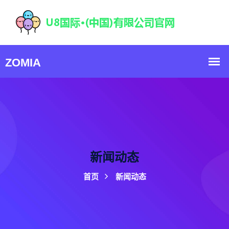
新闻动态
首页
新闻动态