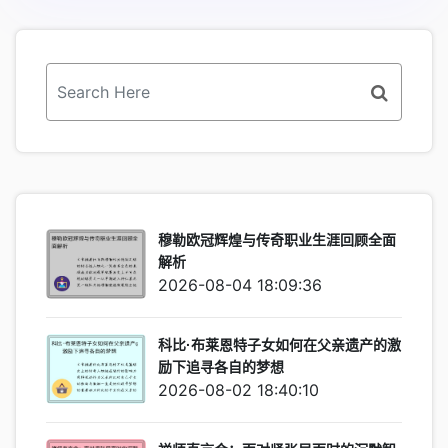
穆勒欧冠辉煌与传奇职业生涯回顾全面
解析
2026-08-04 18:09:36
科比·布莱恩特子女如何在父亲遗产的激
励下追寻各自的梦想
2026-08-02 18:40:10