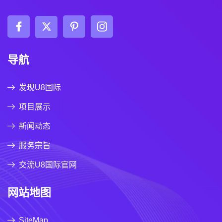
导航
发现U8国际
项目展示
新闻动态
服务宗旨
交流U8国际官网
网站地图
SiteMap