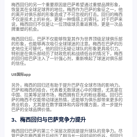
梅西回归的另一个重要原因是巴萨希望通过重塑品牌形象，
恢复其在全球足球界的地位。梅西作为巴萨的象征之一，他
的离开对俱乐部的形象造成了不可忽视的打击。回归的梅西
不仅是技术上的补充，更是一种情感上的寄托。对于巴萨来
说，梅西回归不仅是让一位顶级球员重返赛场，更是一次品
牌重塑的机会。
梅西回归后，巴萨不仅能够恢复其作为世界顶级足球俱乐部
的形象，也能够再次吸引全球球迷的注意。梅西在巴萨的历
史地位无可替代，他的回归无疑让球队的形象更具吸引力。
特别是在俱乐部经历了财政危机和战绩低谷的情况下，梅西
的回归给巴萨注入了一针强心剂，重新唤起了球迷对俱乐部
的信任。
U8国际app
另外，梅西的回归还有助于提升巴萨在全球市场的影响力。
巴萨和梅西的结合，代表着无数球迷心中的理想，尤其是在
中国、拉美等足球市场，梅西拥有巨大的粉丝基础。回归巴
萨的梅西不仅能带动球迷热情，还能够为俱乐部带来更多的
商业机会，尤其是在数字媒体和内容传播方面，进一步提升
巴萨的全球品牌价值。
3、梅西回归与巴萨竞争力提升
梅西回归巴萨的第三个深层次原因是提升球队的竞争力。尽
管巴萨在梅西离开后经历了相当长一段时间的低谷，但回归