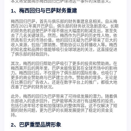
本文将全面揭示梅西回归巴萨球场这一事件的深层意义。
1、梅西回归与巴萨财务重建
梅西回归巴萨，首先与俱乐部的财务重建息息相关。自从梅
西在2021年离开巴萨后，俱乐部的财务状况急剧恶化。长期
的财务危机迫使巴萨不得不做出大幅度的削减支出，甚至失
去了几名关键球员。然而，梅西作为巴萨的历史性人物，依
然具有巨大的市场价值，他的回归无疑为巴萨带来了巨大的
收入来源，包括门票销售、赞助协议以及转播收入等。梅西
的知名度和品牌价值能够吸引全球球迷的关注，这直接促进
了俱乐部的财政回升。
其次，梅西的回归帮助巴萨吸引了更多的投资和赞助商。在
梅西离开后的两年里，巴萨未能恢复其在全球市场中的影响
力。梅西回归后，不仅提升了俱乐部的国际形象，也吸引了
更多的商业赞助商与巴萨建立合作。赞助商的增多，无论是
在比赛日的广告收入，还是在数字平台上的推广，都极大地
改善了巴萨的财务状况。
此外，梅西的回归为巴萨带来了可持续发展的潜力。随着俱
乐部收入的逐步回升，巴萨能够再次进行有战略性的投资，
包括引进年轻才俊和加强球队的整体阵容。这不仅解决了短
期的财务问题，更为巴萨的长期发展提供了稳定的资金支
持。
2、巴萨重塑品牌形象