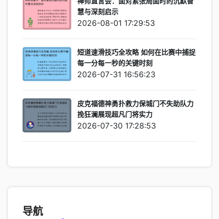
禅师直言会：面对紧张局面时的沉默智
慧与深刻启示
2026-08-01 17:29:53
短道速滑技巧全攻略 如何在比赛中捕捉
每一分每一秒的关键时刻
2026-07-31 16:56:23
皮克福德神勇扑救力保城门不失助队力
挽狂澜展现超凡门将实力
2026-07-30 17:28:53
导航