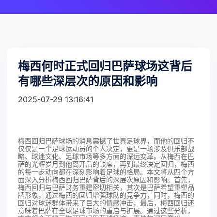
梅西何时正式回归巴萨球场这背后
有哪些深层次的原因和影响
2025-07-29 13:16:41
梅西回归巴萨球场的消息震撼了世界足球界，而他的回归不
仅仅是一个足球运动员的个人决定，更是一场涉及俱乐部战
略、球迷文化、足球市场等多方面的深远变革。从梅西在巴
萨的光辉岁月到他离开后的缺席，再到最终决定回归，梅西
的每一步动向都在深刻影响着足球的格局。本文将从四个方
面深入分析梅西回归巴萨背后的深层次原因和影响。首先，
梅西回归与巴萨财务重建密切相关，其次是巴萨希望重塑品
牌形象，通过梅西的回归增强球队的竞争力，同时，梅西的
回归对球迷群体带来了巨大的情感冲击，最后，梅西回归还
意味着巴萨在全球足球市场的重启与扩展。通过这些分析，